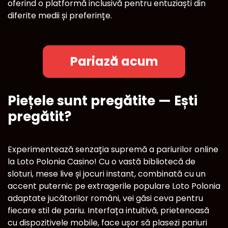
oferind o platformă inclusivă pentru entuziaști din
diferite medii și preferințe.
Pariază acum
Piețele sunt pregătite — Ești
pregătit?
Experimentează senzația supremă a pariurilor online
la Loto Polonia Casino! Cu o vastă bibliotecă de
sloturi, mese live și jocuri instant, combinată cu un
accent puternic pe extragerile populare Loto Polonia
adaptate jucătorilor români, vei găsi ceva pentru
fiecare stil de pariu. Interfața intuitivă, prietenoasă
cu dispozitivele mobile, face ușor să plasezi pariuri