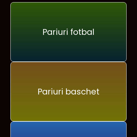
Pariuri fotbal
Pariuri baschet