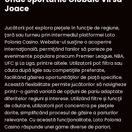
Joace
Jucătorii pot explora piețele în funcție de regiune,
țară sau turneu prin intermediul platformei Loto
Polonia Casino. Website-ul susține o acoperire
internațională, permițând fanilor să parieze pe
evenimente populare precum Premier League, NBA,
UFC și La Liga, printre altele. Utilizatorii pot filtra sau
căuta după ligile sau competițiile preferate,
facilitând găsirea oportunităților de piață specifice.
Această flexibilitate permite jucătorilor să navigheze
printr-o gamă variată de opțiuni de pariu adaptate
diferitelor regiuni și interese. Utilizând filtre și funcții
de căutare, utilizatorii pot concentra pe piețele
dorite, simplificând procesul de găsire a pariurilor
relevante. Cu această funcționalitate, Loto Polonia
Casino răspunde unei game diverse de pariori,